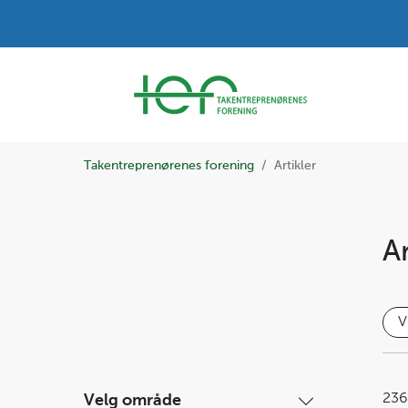
Takentreprenørenes forening
Artikler
Ar
V
236
Velg område