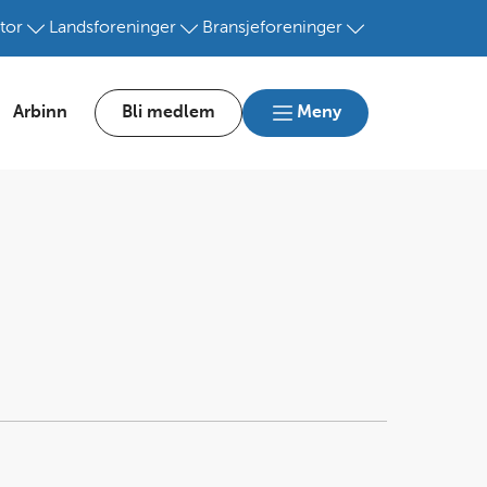
tor
Landsforeninger
Bransjeforeninger
Arbinn
Bli medlem
Meny