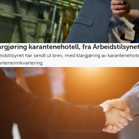
argjøring karantenehotell, fra Arbeidstilsyne
eidstilsynet har sendt ut brev, med klargjøring av karantenehot
anteneinnkvartering.