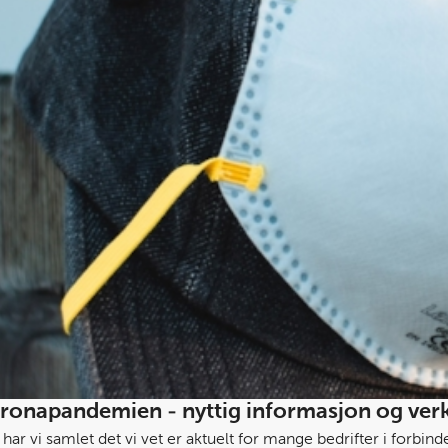
ronapandemien - nyttig informasjon og ver
 har vi samlet det vi vet er aktuelt for mange bedrifter i forb