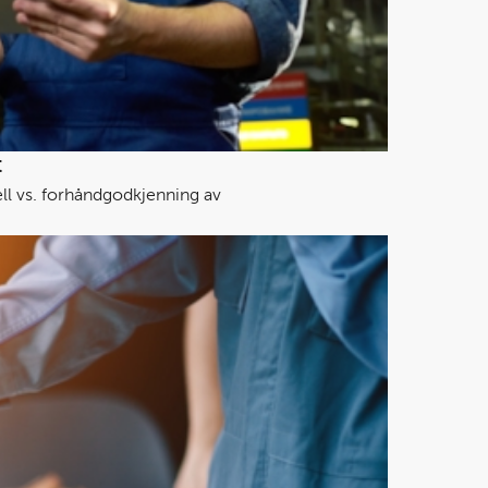
t
ell vs. forhåndgodkjenning av