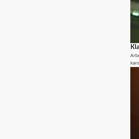
Kl
Arb
kar