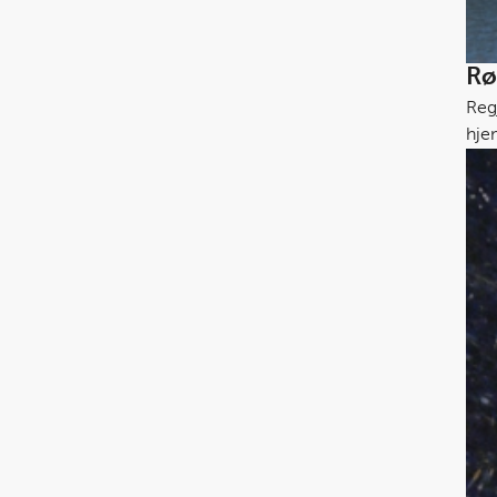
Rø
Reg
hje