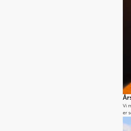
År
Vi m
er s