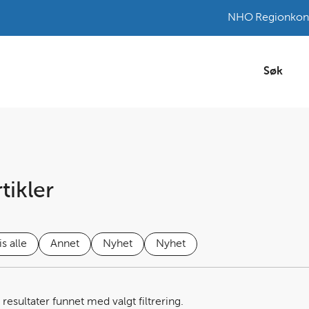
NHO
Regionkon
Søk
tikler
is alle
Annet
Nyhet
Nyhet
resultater funnet med valgt filtrering.