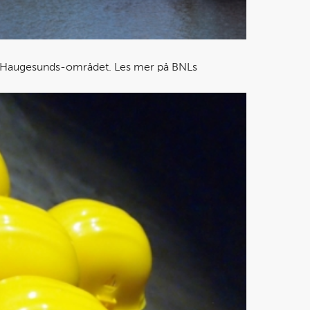
 i Haugesunds-området. Les mer på BNLs