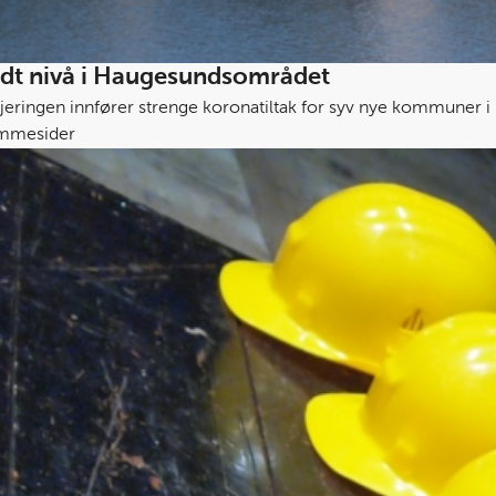
dt nivå i Haugesundsområdet
jeringen innfører strenge koronatiltak for syv nye kommuner
mmesider