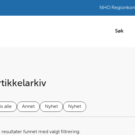
NHO
Regionkon
Søk
tikkelarkiv
is alle
Annet
Nyhet
Nyhet
4
resultater funnet med valgt filtrering.