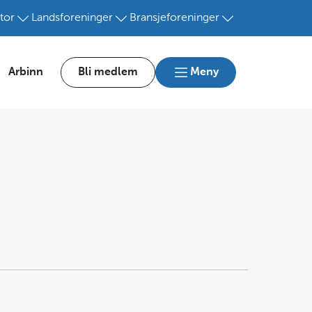
tor
Landsforeninger
Bransjeforeninger
Arbinn
Bli medlem
Meny