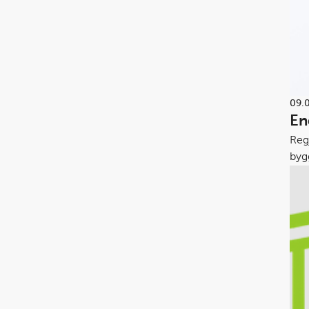
09.
En
Regj
byg