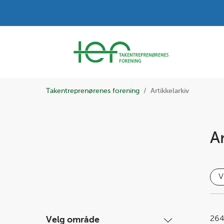
Takentreprenørenes forening
Artikkelarkiv
Ar
V
26
Velg område