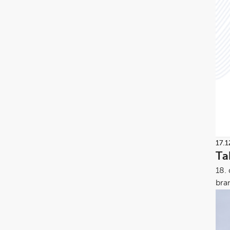
17.1
Ta
18.
bran
byg