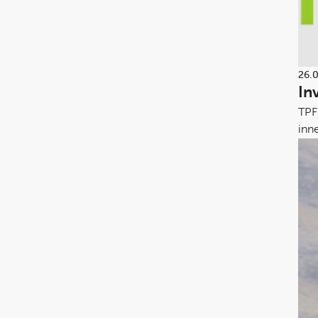
26.
In
TPF 
inn