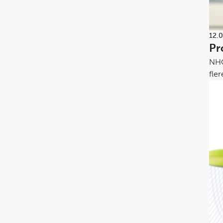
12.
Pr
NHO
fle