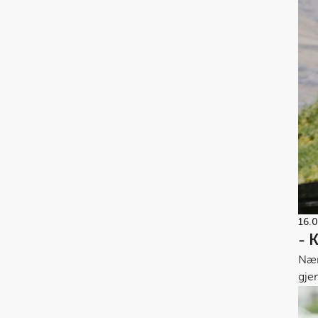
16.
- 
Nær
gje